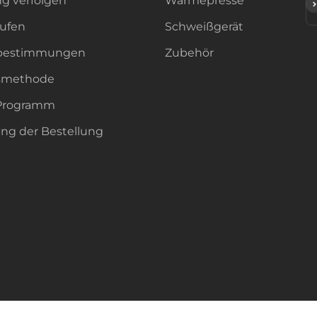
ng verfolgen
Wärmepresse
A
ufen
Schweißgerät
ebestimmungen
Zubehör
smethode
e-Programm
ung der Bestellung