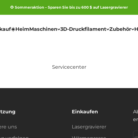
🌻 Sommeraktion – Sparen Sie bis zu 600 $ auf Lasergravierer
kauf☀️
Heim
Maschinen
3D-Druckfilament
Zubehör
H
Servicecenter
ützung
Einkaufen
A
er
ere uns
Lasergravierer