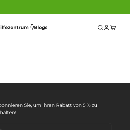
ilfezentrum 👇
Blogs
Suche
Anmelden
Warenko
bonnieren Sie, um Ihren Rabatt von 5 % zu
halten!